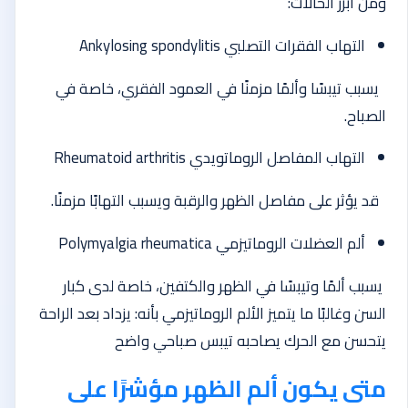
ومن أبرز الحالات:
التهاب الفقرات التصلبي
Ankylosing spondylitis
يسبب تيبسًا وألمًا مزمنًا في العمود الفقري، خاصة في
الصباح.
التهاب المفاصل الروماتويدي
Rheumatoid arthritis
قد يؤثر على مفاصل الظهر والرقبة ويسبب التهابًا مزمنًا.
ألم العضلات الروماتيزمي
Polymyalgia rheumatica
يسبب ألمًا وتيبسًا في الظهر والكتفين، خاصة لدى كبار
السن وغالبًا ما يتميز الألم الروماتيزمي بأنه: يزداد بعد الراحة
يتحسن مع الحرك يصاحبه تيبس صباحي واضح
متى يكون ألم الظهر مؤشرًا على