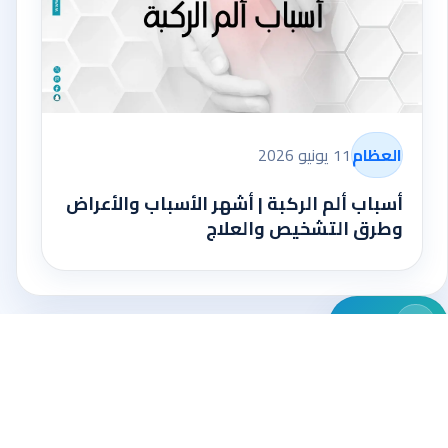
العظام
11 يونيو 2026
أسباب ألم الركبة | أشهر الأسباب والأعراض
وطرق التشخيص والعلاج
واتساب
AbuKhair Care
منصة محتوى طبية تخدم قرار المراجع
اتصال
قبل الزيارة وبعدها
واجهة المدونة تعكس أسلوب الموقع الرئيسي: هوية طبية هادئة،