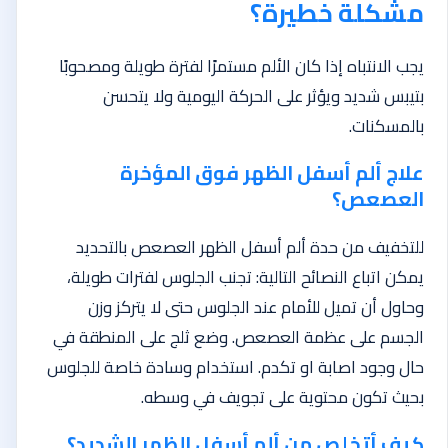
مشكلة خطيرة؟
يجب الانتباه إذا كان الألم مستمرًا لفترة طويلة ومصحوبًا
بتيبس شديد ويؤثر على الحركة اليومية ولا يتحسن
بالمسكنات.
علاج ألم أسفل الظهر فوق المؤخرة
العصعص؟
للتخفيف من حدة ألم أسفل الظهر العصعص بالتحديد
يمكن اتباع النصائح التالية: تجنب الجلوس لفترات طويلة،
وحاول أن تميل للأمام عند الجلوس حتى لا يتركز وزن
الجسم على عظمة العصعص. وضع ثلج على المنطقة في
حال وجود اصابة او تكدم. استخدام وسادة خاصة للجلوس
بحيث تكون محتوية على تجويف في وسطه.
كيف أتخلص من ألم أسفل الظهر الشديد؟