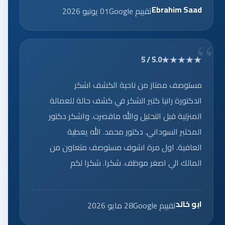
Ebrahim Saad
تقييم Google
01 يونيو 2026
★★★★★
5.0 / 5
مستوصف ممتاز من ناحية الكشف اشكر
الدكتورة رانيا كتير الشكر في كشف حالة للعمالة
المنزلية قبل التحليل والله ماقصرت. واشكر دكتور
المختبر السوداني. دكتور محمد. الله يعطية
العافية. اول مرة اشوف مستوصف متعاون من
المالك الي اصغر موظف. شكرا. شكرا لكم
ابو خالد
تقييم Google
28 مايو 2026