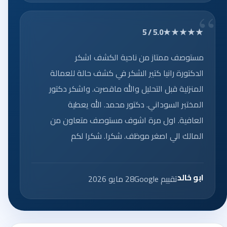
★★★★★
5.0 / 5
مستوصف ممتاز من ناحية الكشف اشكر
الدكتورة رانيا كتير الشكر في كشف حالة للعمالة
المنزلية قبل التحليل والله ماقصرت. واشكر دكتور
المختبر السوداني. دكتور محمد. الله يعطية
العافية. اول مرة اشوف مستوصف متعاون من
المالك الي اصغر موظف. شكرا. شكرا لكم
ابو خالد
تقييم Google
28 مايو 2026