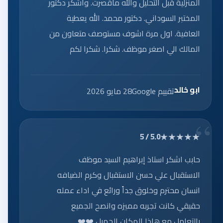
المنزلية قبل التحليل والله ماقصرت. واشكر دكتور
المختبر السوداني. دكتور محمد. الله يعطية
العافية. اول مرة اشوف مستوصف متعاون من
المالك الي اصغر موظف. شكرا. شكرا لكم
ابو خالد
تقييم Google
28 مايو 2026
★★★★★
5.0 / 5
حابب اشكر استاذ إبراهيم السيد موظف
الاستقبال علي حسن الاستقبال وكرم الضيافه
انسان محترم وخلوق جداً ورائع في اداء عمله
حقيقي كانت تجربه مميزه وانصح الجميع
بالتعامل مع هاذا المكان الجميل ❤️❤️