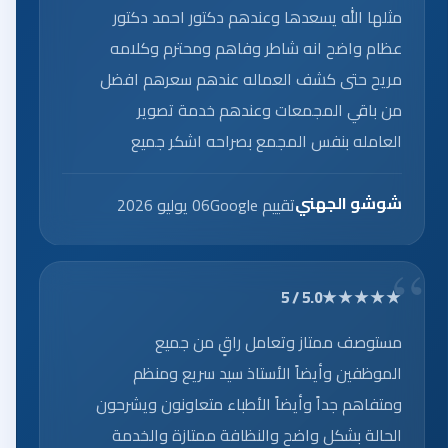
مثلها الله يسعدها وعندهم دكتور احمد دكتور
عظام واضح انه شاطر وفاهم ومحترم وكلامه
مريح حتى كشف العماله عندهم سعرهم افضل
من باقي المجمعات وعندهم خدمة تصوير
العامله بنفس المجمع بصراحه اشكر جميع
العاملين على الخدمه الرائعه.
شوشو الجهني
تقييم Google
06 يوليو 2026
★★★★★
5.0 / 5
مستوصف ممتاز وتعامل راقٍ من جميع
الموظفين وأيضاً الأستاذ سيد سريع ومنظم
ومتفاهم جداً وأيضاً الأطباء متعاونون ويشرحون
الحالة بشكل واضح والنظافة ممتازة والخدمة