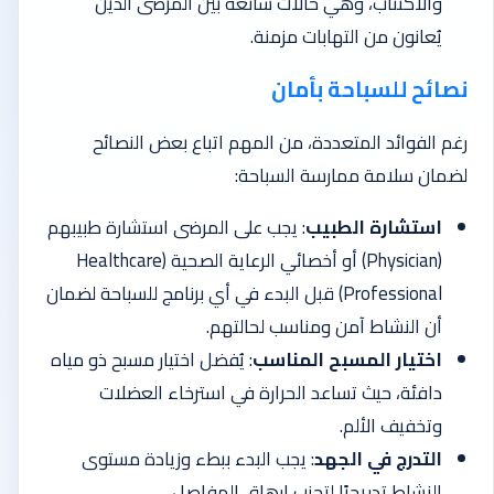
والاكتئاب، وهي حالات شائعة بين المرضى الذين
يُعانون من التهابات مزمنة.
نصائح للسباحة بأمان
رغم الفوائد المتعددة، من المهم اتباع بعض النصائح
لضمان سلامة ممارسة السباحة:
استشارة الطبيب
: يجب على المرضى استشارة طبيبهم
(Physician) أو أخصائي الرعاية الصحية (Healthcare
Professional) قبل البدء في أي برنامج للسباحة لضمان
أن النشاط آمن ومناسب لحالتهم.
اختيار المسبح المناسب
: يُفضل اختيار مسبح ذو مياه
دافئة، حيث تساعد الحرارة في استرخاء العضلات
وتخفيف الألم.
التدرج في الجهد
: يجب البدء ببطء وزيادة مستوى
النشاط تدريجيًا لتجنب إرهاق المفاصل.