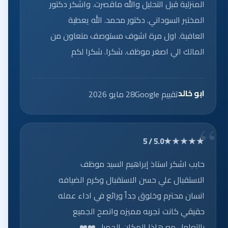
المنزلية قبل التحليل والله ماقصرت. واشكر دكتور
المختبر السوداني. دكتور محمد. الله يعطية
العافية. اول مرة اشوف مستوصف متعاون من
المالك الي اصغر موظف. شكرا. شكرا لكم
ابو خالد
تقييم Google
28 مايو 2026
★★★★★
5.0 / 5
حابب اشكر استاذ إبراهيم السيد موظف
الاستقبال علي حسن الاستقبال وكرم الضيافه
انسان محترم وخلوق جداً ورائع في اداء عمله
حقيقي كانت تجربه مميزه وانصح الجميع
بالتعامل مع هاذا المكان الجميل ❤️❤️