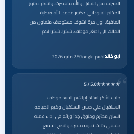
المنزلية قبل التحليل والله ماقصرت. واشكر دكتور
المختبر السوداني. دكتور محمد. الله يعطية
العافية. اول مرة اشوف مستوصف متعاون من
المالك الي اصغر موظف. شكرا. شكرا لكم
ابو خالد
تقييم Google
28 مايو 2026
★★★★★
5.0 / 5
حابب اشكر استاذ إبراهيم السيد موظف
الاستقبال علي حسن الاستقبال وكرم الضيافه
انسان محترم وخلوق جداً ورائع في اداء عمله
حقيقي كانت تجربه مميزه وانصح الجميع