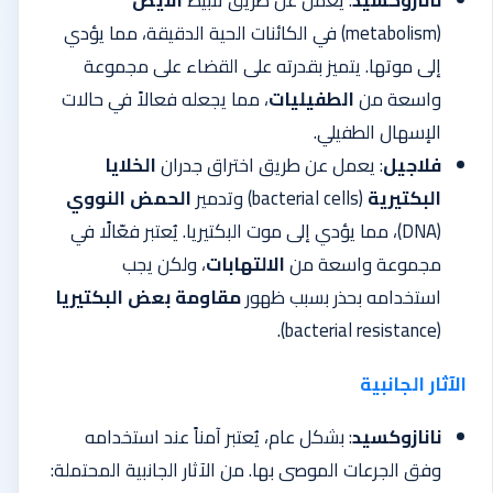
نانازوكسيد
: يعمل عن طريق تثبيط
الأيض
(metabolism) في الكائنات الحية الدقيقة، مما يؤدي
إلى موتها. يتميز بقدرته على القضاء على مجموعة
واسعة من
الطفيليات
، مما يجعله فعالاً في حالات
الإسهال الطفيلي.
فلاجيل
: يعمل عن طريق اختراق جدران
الخلايا
البكتيرية
(bacterial cells) وتدمير
الحمض النووي
(DNA)، مما يؤدي إلى موت البكتيريا. يُعتبر فعّالًا في
مجموعة واسعة من
الالتهابات
، ولكن يجب
استخدامه بحذر بسبب ظهور
مقاومة بعض البكتيريا
(bacterial resistance).
الآثار الجانبية
نانازوكسيد
: بشكل عام، يُعتبر آمناً عند استخدامه
وفق الجرعات الموصى بها. من الآثار الجانبية المحتملة: