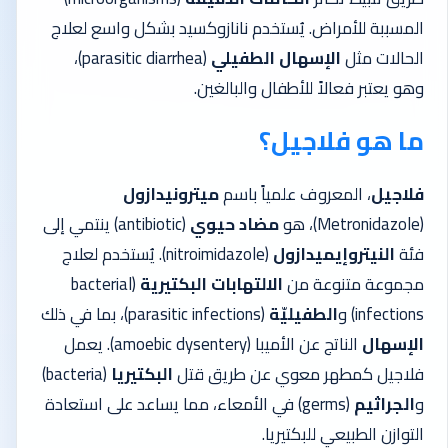
المسببة للأمراض. يُستخدم نانازوكسيد بشكل واسع لعلاج
الحالات مثل
الإسهال الطفيلي
(parasitic diarrhea)،
وهو يعتبر فعالاً للأطفال والبالغين.
ما هو فلاجيل؟
فلاجيل
، المعروف علمياً باسم
ميترونيدازول
(Metronidazole)، هو
مضاد حيوي
(antibiotic) ينتمي إلى
فئة
النيتروإيميدازول
(nitroimidazole). يُستخدم لعلاج
مجموعة متنوعة من
الالتهابات البكتيرية
(bacterial
infections) و
الطفيليّة
(parasitic infections)، بما في ذلك
الإسهال
الناتج عن الأميبا (amoebic dysentery). يعمل
فلاجيل كمطهر معوي عن طريق قتل
البكتيريا
(bacteria)
و
الجراثيم
(germs) في الأمعاء، مما يساعد على استعادة
التوازن الطبيعي للبكتيريا.