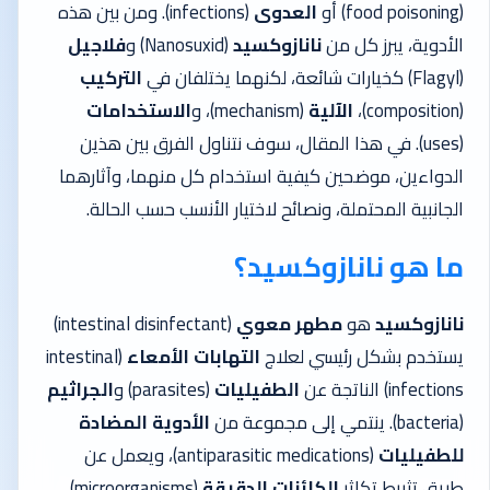
(food poisoning) أو
العدوى
(infections). ومن بين هذه
الأدوية، يبرز كل من
نانازوكسيد
(Nanosuxid) و
فلاجيل
(Flagyl) كخيارات شائعة، لكنهما يختلفان في
التركيب
(composition)،
الآلية
(mechanism)، و
الاستخدامات
(uses).
في هذا المقال، سوف نتناول الفرق بين هذين
الدواءين، موضحين كيفية استخدام كل منهما، وآثارهما
الجانبية المحتملة، ونصائح لاختيار الأنسب حسب الحالة.
ما هو نانازوكسيد؟
نانازوكسيد
هو
مطهر معوي
(intestinal disinfectant)
يستخدم بشكل رئيسي لعلاج
التهابات الأمعاء
(intestinal
infections) الناتجة عن
الطفيليات
(parasites) و
الجراثيم
(bacteria). ينتمي إلى مجموعة من
الأدوية المضادة
للطفيليات
(antiparasitic medications)، ويعمل عن
طريق تثبيط تكاثر
الكائنات الدقيقة
(microorganisms)