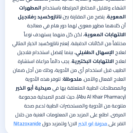
الشفاء وتقليل المخاطر المرتبطة باستخدام
المطهرات
المعوية
.
يتضح من المقارنة بين
نانازوكسيد
و
فلاجيل
أن كلاهما مطهر معوي لهما دور هام في معالجة
الالتهابات المعوية
، لكن كل منهما يستهدف نوعاً
مختلفاً من الكائنات الدقيقة. يُعتبر نانازوكسيد الخيار المثالي
لعلاج
الإسهال الطفيلي
، بينما يُفضل استخدام فلاجيل
لعلاج
الالتهابات البكتيرية
. يجب دائماً مراعاة استشارة
الطبيب قبل استخدام أي من الأدوية، وذلك من أجل ضمان
العلاج الفعال والآمن.
ملحوظة
: تتوفر هذه الأدوية
والمصطلحات الطبية المتعلقة بها في
صيدلية أبو الخير
(Abu Al Khair Pharmacy)، حيث تقدم الصيدلية مجموعة
متنوعة من الأدوية والمستحضرات الطبية لدعم صحة
المرضى.
اطلع على المزيد من المعلومات الغنية من خلال
النقر على
مدونة ابو الخير
الان!
وللمزيد حول
Nitazoxanide