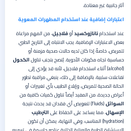
آثار جانبية غير معتادة.
اعتبارات إضافية عند استخدام المطهرات المعوية
عند استخدام
نانازوكسيد
أو
فلاجيل
، من المهم مراعاة
بعض الاعتبارات الإضافية. يجب الانتباه إلى التاريخ الطبي
للمريض، خاصةً إذا كان لديه حالات صحية مزمنة أو
حساسية تجاه مكونات الأدوية. يُنصح بتجنب تناول
الكحول
(alcohol) أثناء استخدام فلاجيل، لأنه قد يؤدي إلى
تفاعلات سلبية. بالإضافة إلى ذلك، ينبغي مراقبة تطور
الحالة الصحية للمريض، وإبلاغ الطبيب بأي تغييرات أو
أعراض جديدة.
من المفيد أيضاً تناول كميات كافية من
السوائل
(fluids) لتعويض أي فقدان قد يحدث نتيجة
الإسهال
، مما يساعد على الحفاظ على
الترطيب
(hydration) المناسب. وفي النهاية، يمكن أن تكون
الاستشارة الطبية والعناية الذاتية عناصر حاسمة في تسريع