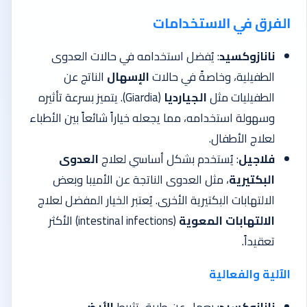
الفرق في الاستخدامات
نانازوكسيد
: يُفضل استخدامه في حالات العدوى
الطفيلية، وخاصةً في حالات
الإسهال
الناتج عن
الطفيليات مثل
الجيارديا
(Giardia). يتميز بسرعة تأثيره
وسهولة استخدامه، مما يجعله خياراً شائعاً بين الأطباء
لعلاج الأطفال.
فلاجيل
: يُستخدم بشكل أساسي لعلاج
العدوى
البكتيرية
، مثل العدوى الناتجة عن الأميبا وبعض
الالتهابات البكتيرية الأخرى. يُعتبر الخيار المفضل لعلاج
الالتهابات المعوية
(intestinal infections) الأكثر
تعقيداً.
الآلية والفعالية