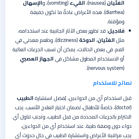
الغثيان
(nausea)،
القيء
(vomiting)، و
الإسهال
(diarrhea). هذه الأعراض عادةً ما تكون خفيفة
ومؤقتة.
فلاجيل
: قد تظهر بعض الآثار الجانبية عند استخدامه،
مثل
الغثيان
،
الدوخة
(dizziness)، وطعم معدني في
الفم. في بعض الحالات، يمكن أن تسبب الجرعات العالية
أو الاستخدام المطول مشاكل في
الجهاز العصبي
(nervous system).
نصائح للاستخدام
قبل استخدام أي من الدواءين، يُفضل استشارة
الطبيب
(doctor)، خاصةً للأطفال، لضمان اختيار العلاج الأنسب. يجب
الالتزام بالجرعات المحددة من قبل الطبيب، وتجنب تناول أي
دواء دون وصفة طبية. عند استخدام أي من الدواءين،
يجب مراقبة الأعراض واستشارة الطبيب في حال حدوث أي