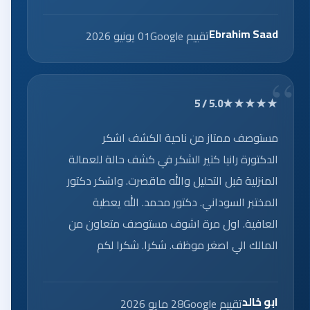
Ebrahim Saad
تقييم Google
01 يونيو 2026
★★★★★
5.0 / 5
مستوصف ممتاز من ناحية الكشف اشكر
الدكتورة رانيا كتير الشكر في كشف حالة للعمالة
المنزلية قبل التحليل والله ماقصرت. واشكر دكتور
المختبر السوداني. دكتور محمد. الله يعطية
العافية. اول مرة اشوف مستوصف متعاون من
المالك الي اصغر موظف. شكرا. شكرا لكم
ابو خالد
تقييم Google
28 مايو 2026