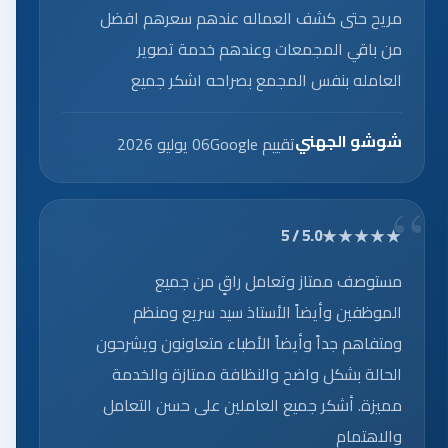
مريح حتى كشف العماله عندهم سعرهم افضل
من باقي المجمعات وعندهم خدمة تصوير
العامله بنفس المجمع بصراحه اشكر جميع
العاملين على الخدمه الرائعه.
شوشو الجهني
تقييم Google
06 يوليو 2026
★★★★★
5.0 / 5
مستوصف ممتاز وتعامل راقٍ من جميع
الموظفين وأيضاً الأستاذ سيد سريع ومنظم
ومتفاهم جداً وأيضاً الأطباء متعاونون ويشرحون
الحالة بشكل واضح والنظافة ممتازة والخدمة
مميزة. أشكر جميع العاملين على حسن التعامل
والاهتمام