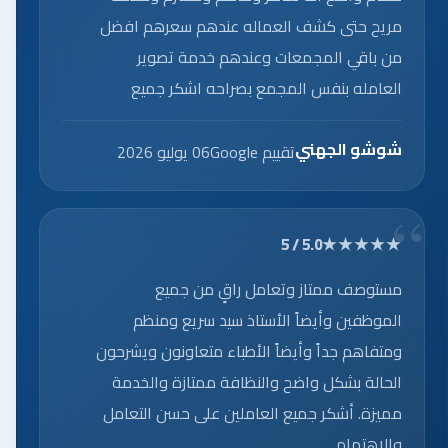
مريح حتى كشف العماله عندهم سعرهم افضل
من باقي المجمعات وعندهم خدمة تصوير
العامله بنفس المجمع بصراحه اشكر جميع
العاملين على الخدمه الرائعه.
شوشو الجهني
تقييم Google
06 يوليو 2026
★★★★★
5.0 / 5
مستوصف ممتاز وتعامل راقٍ من جميع
الموظفين وأيضاً الأستاذ سيد سريع ومنظم
ومتفاهم جداً وأيضاً الأطباء متعاونون ويشرحون
الحالة بشكل واضح والنظافة ممتازة والخدمة
مميزة. أشكر جميع العاملين على حسن التعامل
والاهتمام