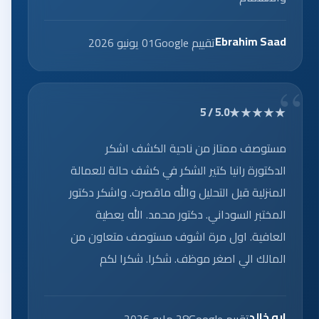
Ebrahim Saad
تقييم Google
01 يونيو 2026
★★★★★
5.0 / 5
مستوصف ممتاز من ناحية الكشف اشكر
الدكتورة رانيا كتير الشكر في كشف حالة للعمالة
المنزلية قبل التحليل والله ماقصرت. واشكر دكتور
المختبر السوداني. دكتور محمد. الله يعطية
العافية. اول مرة اشوف مستوصف متعاون من
المالك الي اصغر موظف. شكرا. شكرا لكم
ابو خالد
تقييم Google
28 مايو 2026