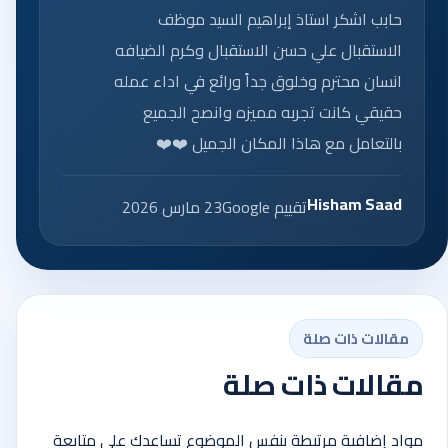
حابب اشكر استاذ إبراهيم السيد موظف
الاستقبال علي حسن الاستقبال وكرم الضيافه
انسان محترم وخلوق جداً ورائع في اداء عمله
حقيقي كانت تجربه مميزه وانصح الجميع
بالتعامل مع هاذا المكان الجميل ❤️❤️
Hisham Saad
تقييم Google
23 مارس 2026
مقالات ذات صلة
مقالات ذات صلة
مواد إضافية مرتبطة بنفس الموضوع تساعدك على متابعة