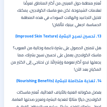
تُعتبر منطقة حول العينين من أكثر المناطق تعرضًا
لعلامات الشيخوخة. لكن مع ماسك الكولاجين، يمكنك
تقليل التجاعيد والهالات السوداء في هذه المنطقة
الحساسة. اجعلي عينيك تتألقان!
13. تحسين نسيج البشرة (Improved Skin Texture)
هل تتمنين الحصول على بشرة ناعمة وخالية من العيوب؟
ماسك الكولاجين يعمل على تحسين نسيج بشرتك، مما
يجعلها تبدو أكثر نعومة وإشراقًا. لن تحتاجي إلى الكثير من
المكياج بعد الآن!
14. تغذية متكاملة للبشرة (Nourishing Benefits)
بفضل مكوناته الغنية بالألياف الغذائية، تُعتبر ماسكات
الكولاجين خيارًا مثاليًا لتغذية البشرة وتعزيز صحتها العامة.
اجعلي بشرتك تتغذى بشكل سليم وستلاحظين الفرق في