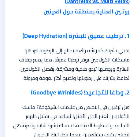
(Dantrelax vs. Multi Relax)
روتـين العناية بمنطقة حول العينين
1. ترطيب عميق للبشرة (Deep Hydration)
تخيلي بشرتك كفراشة رائعة تحتاج إلى الرطوبة لتزدهر!
ماسكات الكولاجين توفر ترطيبًا عميقًا، مما يمنع جفاف
البشرة ويجعلها تبدو صحية ومشرقة. بفضل الكولاجين،
تحافظ بشرتك على رطوبتها وتصبح أكثر نعومة ومرونة.
2. وداعًا للتجاعيد! (Goodbye Wrinkles)
هل ترغبين في التخلص من علامات الشيخوخة؟ ماسك
الكولاجين يُعتبر الحل الأمثل! يُساعد في تقليل ظهور
التجاعيد والخطوط الدقيقة، ليمنحك بشرة شابة ونضرة. هل
تتخيلين كيف ستشعرين عندما ينظر إليك الآخرون