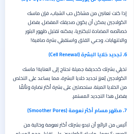
إذا كنت تعانين من مشاكل حب الشباب، فإن ماسك
الكولاجين يمكن أن يكون صديقك المفضل. بفضل
خصائصه المضادة للبكتيريا، يمكنه تقليل ظهور البثور
والالتهابات. ودعي القلق واستقبلي بشرة صافية!
6. تجديد خلايا البشرة (Cell Renewal)
تخيلي بشرتك كحديقة جميلة تحتاج إلى العناية! ماسك
الكولاجين يُعزز تجديد خلايا البشرة، مما يساعد على التخلص
من الخلايا الميتة. ستحصلين على بشرة أكثر نضارة وتألقًا
بفضل هذا التجديد المستمر.
7. مظهر مسام أكثر نعومة (Smoother Pores)
أليس من الرائع أن تبدو بشرتك أكثر نعومة وخالية من
العيوب؟ يعمل ماسك الكولاجين على تقليل حجم المسام،