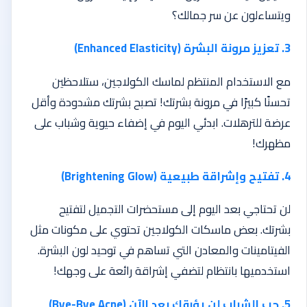
ويتساءلون عن سر جمالك؟
3. تعزيز مرونة البشرة (Enhanced Elasticity)
مع الاستخدام المنتظم لماسك الكولاجين، ستلاحظين
تحسنًا كبيرًا في مرونة بشرتك! تصبح بشرتك مشدودة وأقل
عرضة للترهلات. ابدئي اليوم في إضفاء حيوية وشباب على
مظهرك!
4. تفتيح وإشراقة طبيعية (Brightening Glow)
لن تحتاجي بعد اليوم إلى مستحضرات التجميل لتفتيح
بشرتك. بعض ماسكات الكولاجين تحتوي على مكونات مثل
الفيتامينات والمعادن التي تساهم في توحيد لون البشرة.
استخدميها بانتظام لتضفي إشراقة رائعة على وجهك!
5. حب الشباب لن يؤرقك بعد الآن (Bye-Bye Acne)