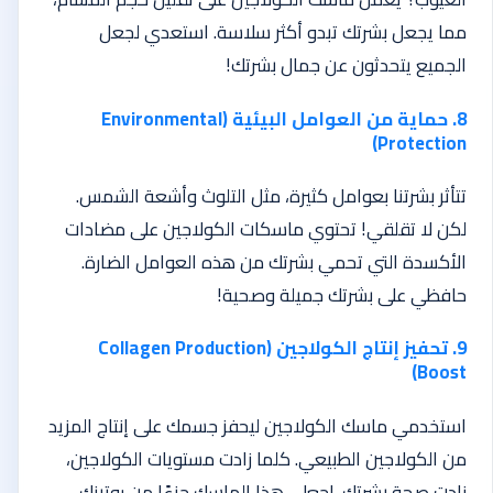
مما يجعل بشرتك تبدو أكثر سلاسة. استعدي لجعل
الجميع يتحدثون عن جمال بشرتك!
8. حماية من العوامل البيئية (Environmental
Protection)
تتأثر بشرتنا بعوامل كثيرة، مثل التلوث وأشعة الشمس.
لكن لا تقلقي! تحتوي ماسكات الكولاجين على مضادات
الأكسدة التي تحمي بشرتك من هذه العوامل الضارة.
حافظي على بشرتك جميلة وصحية!
9. تحفيز إنتاج الكولاجين (Collagen Production
Boost)
استخدمي ماسك الكولاجين ليحفز جسمك على إنتاج المزيد
من الكولاجين الطبيعي. كلما زادت مستويات الكولاجين،
زادت صحة بشرتك. اجعلي هذا الماسك جزءًا من روتينك