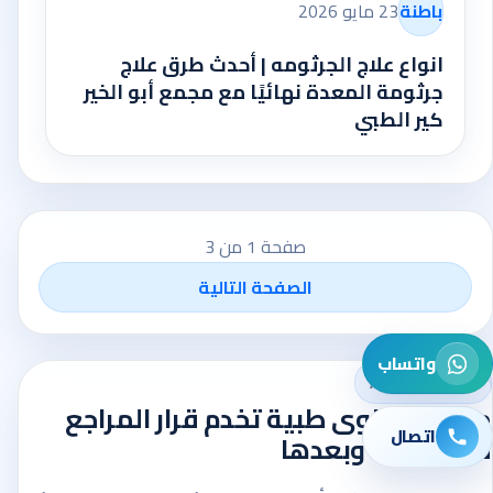
باطنة
23 مايو 2026
انواع علاج الجرثومه | أحدث طرق علاج
جرثومة المعدة نهائيًا مع مجمع أبو الخير
كير الطبي
صفحة 1 من 3
الصفحة التالية
واتساب
AbuKhair Care
منصة محتوى طبية تخدم قرار المراجع
اتصال
قبل الزيارة وبعدها